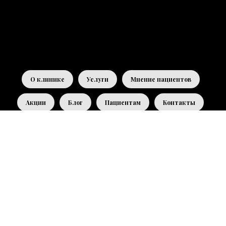
О клинике
Услуги
Мнение пациентов
Акции
Блог
Пациентам
Контакты
Наши врачи
Записаться на приём
Лицензия
Политика конфиденциальности
Версия для слабовидящих