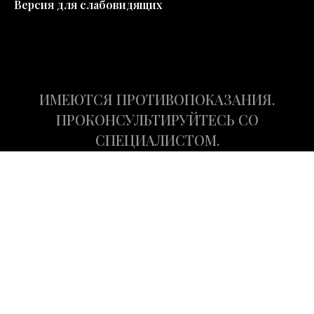
Версия для слабовидящих
ИМЕЮТСЯ ПРОТИВОПОКАЗАНИЯ.
ПРОКОНСУЛЬТИРУЙТЕСЬ СО
СПЕЦИАЛИСТОМ.
© 2017 - 2026 ООО «Планета Дент»
Данный сайт носит информационный характер и не является
публичной офертой, определяемой положениями Статьи 437 (2) ГК
РФ.